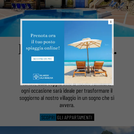
X
Per ogni esigenza.
Relax, divertimento, escursioni, piscina e
spiaggia riservata, per ogni tipologia di
turisti,
dalla coppia sino al nucleo familiare
,
ogni occasione sarà ideale per trasformare il
soggiorno al nostro villaggio in un sogno che si
avvera.
SCOPRI
GLI APPARTAMENTI