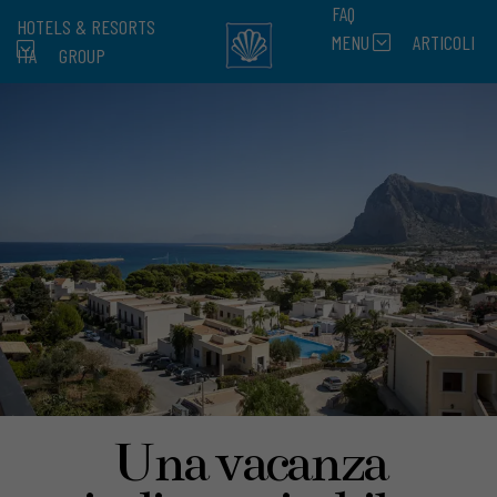
FAQ
HOTELS & RESORTS
MENU
ARTICOLI
ITA
GROUP
Una vacanza